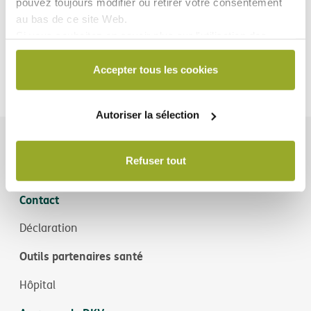
pouvez toujours modifier ou retirer votre consentement
au bas de ce site Web.
Si vous souhaitez en savoir plus sur l'utilisation des
cookies par DKV ou sur la manière de bloquer et/ou de
supprimer les cookies, veuillez consulter notre
Accepter tous les cookies
déclaration relative aux cookies, disponible au bas de
chaque page du site Web.
Autoriser la sélection
Blog santé
Refuser tout
Découvrez nos conseils pour protéger votre santé
Contact
Déclaration
Outils partenaires santé
Hôpital