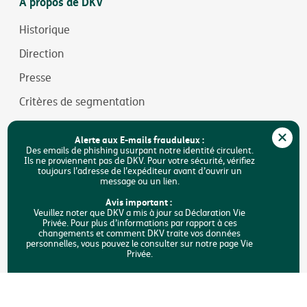
A propos de DKV
Historique
Direction
Presse
Critères de segmentation
Jobs
Alerte aux E-mails frauduleux :
Durabilité
Des emails de phishing usurpant notre identité circulent.
Ils ne proviennent pas de DKV. Pour votre sécurité, vérifiez
toujours l’adresse de l’expéditeur avant d’ouvrir un
Accessibilité
message ou un lien.
FAQ
Avis important :
Veuillez noter que DKV a mis à jour sa Déclaration Vie
Privée. Pour plus d’informations par rapport à ces
Rechercher
changements et comment DKV traite vos données
personnelles, vous pouvez le consulter sur notre page Vie
Privée.