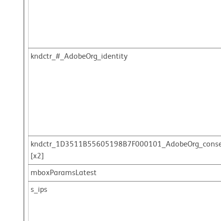
kndctr_#_AdobeOrg_identity
kndctr_1D3511B55605198B7F000101_AdobeOrg_cons
[x2]
mboxParamsLatest
s_ips