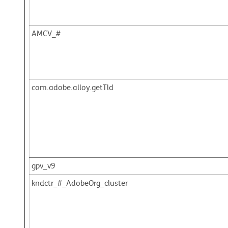
AMCV_#
com.adobe.alloy.getTld
gpv_v9
kndctr_#_AdobeOrg_cluster