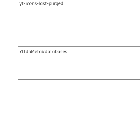
yt-icons-last-purged
YtIdbMeta#databases