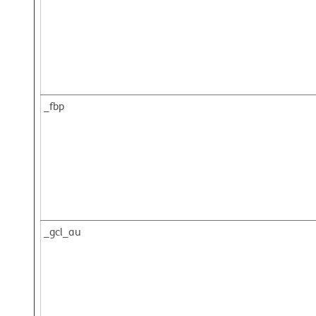
_fbp
_gcl_au