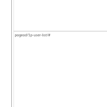
pagead/1p-user-list/#