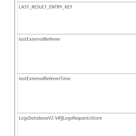
LAST_RESULT_ENTRY_KEY
lastExternalReferrer
lastExternalReferrerTime
LogsDatabaseV2:V#||LogsRequestsStore