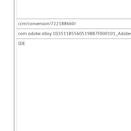
ccm/conversion/722188660/
com.adobe.alloy.1D3511B55605198B7F000101_AdobeO
IDE