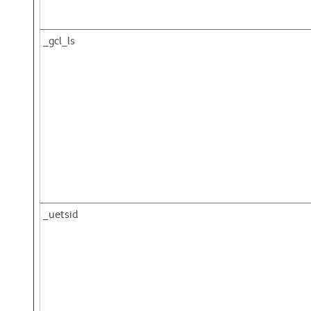
_gcl_ls
_uetsid