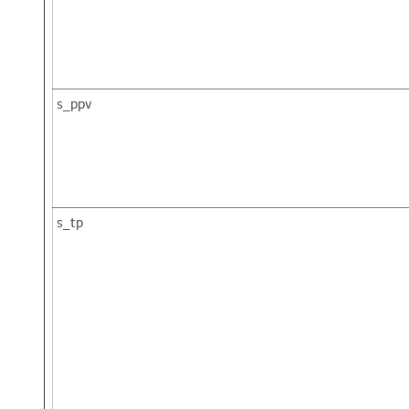
s_ppv
s_tp