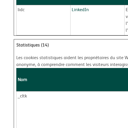
lidc
LinkedIn
E
v
l
l
Statistiques (14)
Les cookies statistiques aident les propriétaires du sit
anonyme, à comprendre comment les visiteurs interagiss
Nom
_cltk