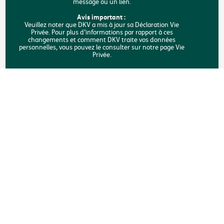
message ou un lien.
FAQ
Avis important :
Veuillez noter que DKV a mis à jour sa Déclaration Vie
Privée. Pour plus d’informations par rapport à ces
Rechercher
changements et comment DKV traite vos données
personnelles, vous pouvez le consulter sur notre page Vie
Privée.
Copyright © DKV Belgique
Mentions légales
Vie privée
Déclaration sur les cookies
Accessibilité
Une plainte