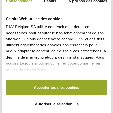
Consentement
Détails
À propos des cookies
réduisez le taux de la rente annuelle et/ou si vous
prolongez la période de carence.
Contactez directement DKV si vous n'êtes pas assuré via
Ce site Web utilise des cookies
un intermédiaire d'assurance.
DKV Belgium SA utilise des
cookies strictement
nécessaires
pour assurer le bon fonctionnement de son
site web. Si vous donnez votre accord, DKV et des tiers
Assuré à titre individuel
utilisent également des
cookies non essentiels
pour
Couverture supplémentaire
mieux adapter le contenu de ce site à vos préférences, à
des fins de marketing et/ou à des fins statistiques. Vous
pouvez toujours modifier ou retirer votre consentement
au bas de ce site Web.
Si vous souhaitez en savoir plus sur l'utilisation des
cookies par DKV ou sur la manière de bloquer et/ou de
supprimer les cookies, veuillez consulter notre
Accepter tous les cookies
déclaration relative aux cookies, disponible au bas de
chaque page du site Web.
Autoriser la sélection