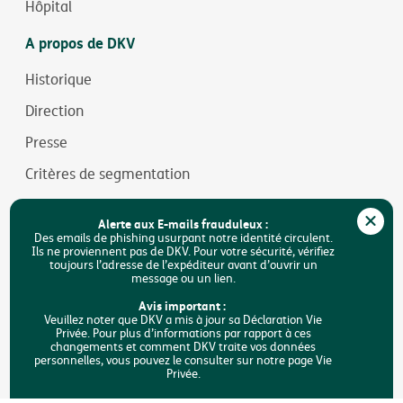
Hôpital
A propos de DKV
Historique
Direction
Presse
Critères de segmentation
Jobs
Alerte aux E-mails frauduleux :
Durabilité
Des emails de phishing usurpant notre identité circulent.
Ils ne proviennent pas de DKV. Pour votre sécurité, vérifiez
toujours l’adresse de l’expéditeur avant d’ouvrir un
Accessibilité
message ou un lien.
FAQ
Avis important :
Veuillez noter que DKV a mis à jour sa Déclaration Vie
Privée. Pour plus d’informations par rapport à ces
Rechercher
changements et comment DKV traite vos données
personnelles, vous pouvez le consulter sur notre page Vie
Privée.