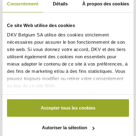
Plus le montant est élevé, plus votre prime est basse.
Consentement
Détails
À propos des cookies
Complétez le
formulaire de contact
et indiquez dans le
champ Informations complémentaires de quelle
Ce site Web utilise des cookies
manière vous souhaitez modifier votre franchise ou
DKV Belgium SA utilise des
cookies strictement
intervention personnelle.
nécessaires
pour assurer le bon fonctionnement de son
site web. Si vous donnez votre accord, DKV et des tiers
utilisent également des
cookies non essentiels
pour
Assuré à titre individuel
mieux adapter le contenu de ce site à vos préférences, à
Gérer mon contrat
des fins de marketing et/ou à des fins statistiques. Vous
pouvez toujours modifier ou retirer votre consentement
au bas de ce site Web.
Si vous souhaitez en savoir plus sur l'utilisation des
cookies par DKV ou sur la manière de bloquer et/ou de
supprimer les cookies, veuillez consulter notre
Accepter tous les cookies
déclaration relative aux cookies, disponible au bas de
chaque page du site Web.
Autoriser la sélection