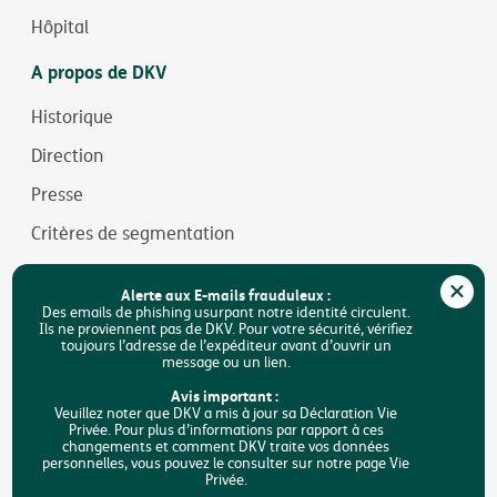
Hôpital
A propos de DKV
Historique
Direction
Presse
Critères de segmentation
Jobs
Alerte aux E-mails frauduleux :
Durabilité
Des emails de phishing usurpant notre identité circulent.
Ils ne proviennent pas de DKV. Pour votre sécurité, vérifiez
toujours l’adresse de l’expéditeur avant d’ouvrir un
Accessibilité
message ou un lien.
FAQ
Avis important :
Veuillez noter que DKV a mis à jour sa Déclaration Vie
Privée. Pour plus d’informations par rapport à ces
Rechercher
changements et comment DKV traite vos données
personnelles, vous pouvez le consulter sur notre page Vie
Privée.